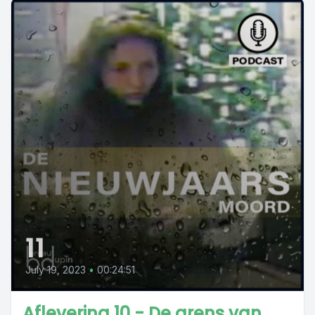
11
July 19, 2023
•
00:24:51
Aflevering 10 - De grens van