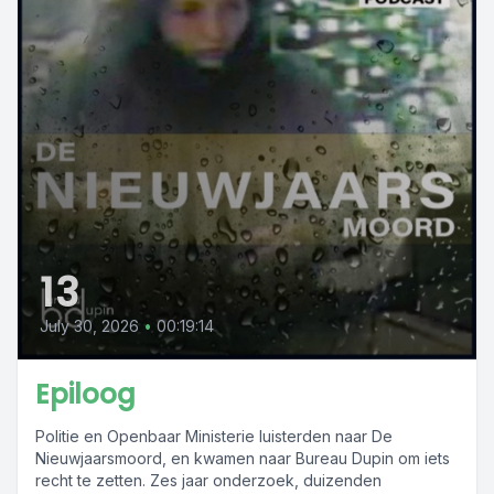
13
July 30, 2026
•
00:19:14
Epiloog
Politie en Openbaar Ministerie luisterden naar De
Nieuwjaarsmoord, en kwamen naar Bureau Dupin om iets
recht te zetten. Zes jaar onderzoek, duizenden