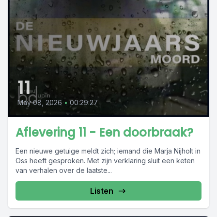
11
May 08, 2026
•
00:29:27
Aflevering 11 - Een doorbraak?
Een nieuwe getuige meldt zich; iemand die Marja Nijholt in
Oss heeft gesproken. Met zijn verklaring sluit een keten
van verhalen over de laatste...
Listen