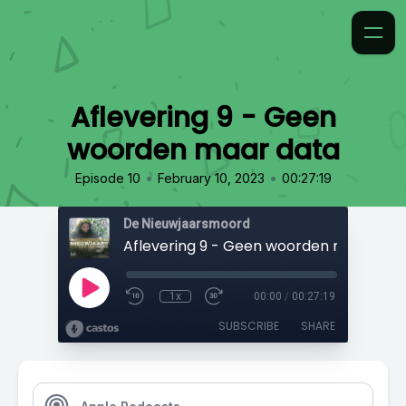
Aflevering 9 - Geen
woorden maar data
•
•
Episode 10
February 10, 2023
00:27:19
De Nieuwjaarsmoord
Aflevering 9 - Geen woorden maar dat
1x
00:00
/
00:27:19
SUBSCRIBE
SHARE