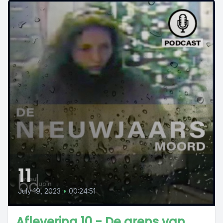
11
July 19, 2023
•
00:24:51
Aflevering 10 - De grens van