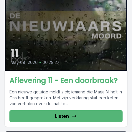
11
May 08, 2026
•
00:29:27
Aflevering 11 - Een doorbraak?
Een nieuwe getuige meldt zich; iemand die Marja Nijholt in
Oss heeft gesproken. Met zijn verklaring sluit een keten
van verhalen over de laatste...
Listen