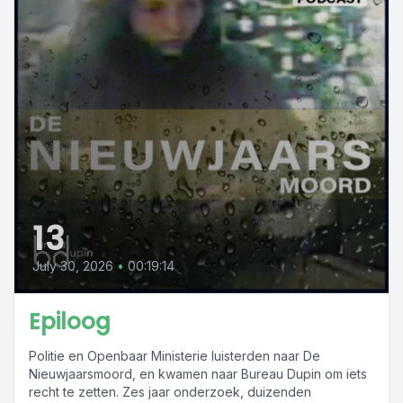
13
July 30, 2026
•
00:19:14
Epiloog
Politie en Openbaar Ministerie luisterden naar De
Nieuwjaarsmoord, en kwamen naar Bureau Dupin om iets
recht te zetten. Zes jaar onderzoek, duizenden