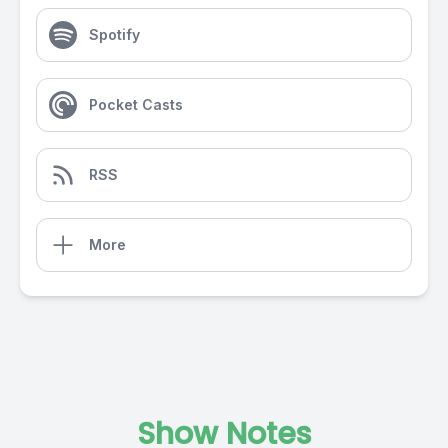
Spotify
Pocket Casts
RSS
More
Show Notes