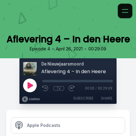
Aflevering 4 – In den Heere
•
•
Episode 4
April 26, 2021
00:29:09
De Nieuwjaarsmoord
Aflevering 4 – In den Heere
1x
00:00
/
00:29:09
SUBSCRIBE
SHARE
Apple Podcasts